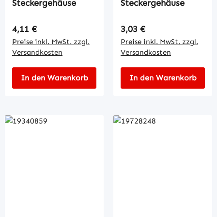
Steckergehäuse
Steckergehäuse
Regulärer Preis:
Regulärer Preis:
4,11 €
3,03 €
Preise inkl. MwSt. zzgl.
Preise inkl. MwSt. zzgl.
Versandkosten
Versandkosten
In den Warenkorb
In den Warenkorb