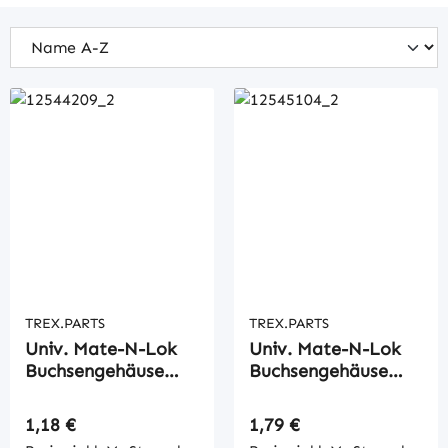
TREX.PARTS
TREX.PARTS
Univ. Mate-N-Lok
Univ. Mate-N-Lok
Buchsengehäuse
Buchsengehäuse
12pol.
15pol.
Regulärer Preis:
Regulärer Preis:
1,18 €
1,79 €