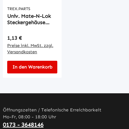
TREX.PARTS
Univ. Mate-N-Lok
Steckergehäuse
9pol.
Regulärer Preis:
1,13 €
Preise inkl. MwSt. zzgl.
Versandkosten
In den Warenkorb
Öffnungszeiten / Telefonische Erreichbarkeit
Mo-Fr, 08:00 - 18:00 Uhr
0173 - 3648146