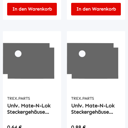
In den Warenkorb
In den Warenkorb
TREX.PARTS
TREX.PARTS
Univ. Mate-N-Lok
Univ. Mate-N-Lok
Steckergehäuse
Steckergehäuse
4pol.
5pol.
Regulärer Preis:
Regulärer Preis:
0,64 €
0,88 €