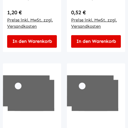
2pol.
3pol.
Regulärer Preis:
Regulärer Preis:
1,20 €
0,52 €
Preise inkl. MwSt. zzgl.
Preise inkl. MwSt. zzgl.
Versandkosten
Versandkosten
In den Warenkorb
In den Warenkorb