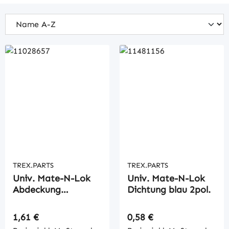
TREX.PARTS
TREX.PARTS
Univ. Mate-N-Lok
Univ. Mate-N-Lok
Abdeckung
Dichtung blau 2pol.
Zugentlastung
Regulärer Preis:
Regulärer Preis:
1,61 €
0,58 €