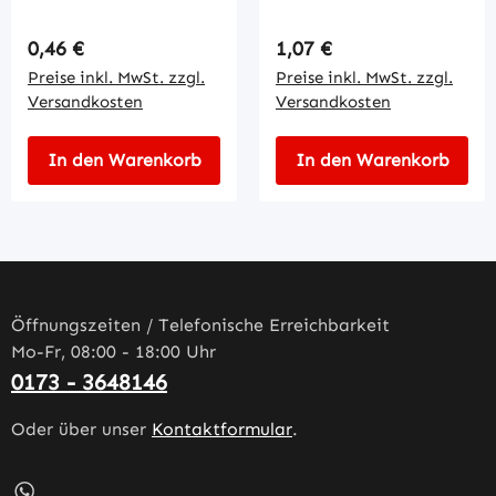
2pol
4po
Regulärer Preis:
Regulärer Preis:
0,46 €
1,07 €
Preise inkl. MwSt. zzgl.
Preise inkl. MwSt. zzgl.
Versandkosten
Versandkosten
In den Warenkorb
In den Warenkorb
Öffnungszeiten / Telefonische Erreichbarkeit
Mo-Fr, 08:00 - 18:00 Uhr
0173 - 3648146
Oder über unser
Kontaktformular
.
Schreib uns auf WhatsApp – öffnet in neuem Tab (externe