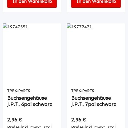
In den Warenkorb
In den Warenkorb
TREX.PARTS
TREX.PARTS
Buchsengehäuse
Buchsengehäuse
J.P.T. 6pol schwarz
J.P.T. 7pol schwarz
Regulärer Preis:
Regulärer Preis:
2,96 €
2,96 €
Preise inkl. MwSt. zzgl.
Preise inkl. MwSt. zzgl.