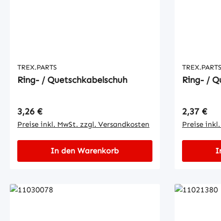
TREX.PARTS
TREX.PART
Ring- / Quetschkabelschuh
Ring- / 
Regulärer Preis:
Regulärer
3,26 €
2,37 €
Preise inkl. MwSt. zzgl. Versandkosten
Preise inkl
In den Warenkorb
I