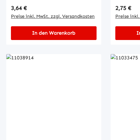
Regulärer Preis:
Regulärer
3,64 €
2,75 €
Preise inkl. MwSt. zzgl. Versandkosten
Preise inkl
In den Warenkorb
I