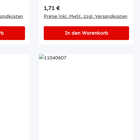
Regulärer Preis:
1,71 €
rsandkosten
Preise inkl. MwSt. zzgl. Versandkosten
rb
In den Warenkorb