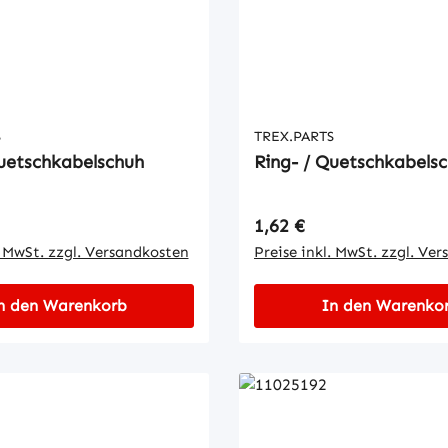
S
TREX.PARTS
Quetschkabelschuh
Ring- / Quetschkabels
 Preis:
Regulärer Preis:
1,62 €
. MwSt. zzgl. Versandkosten
Preise inkl. MwSt. zzgl. Ve
n den Warenkorb
In den Warenko