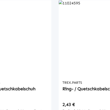
S
TREX.PARTS
Quetschkabelschuh
Ring- / Quetschkabels
 Preis:
Regulärer Preis:
2,43 €