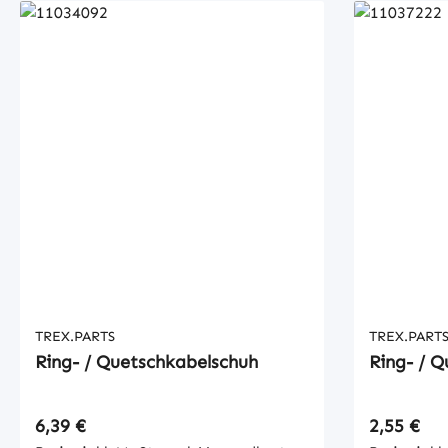
TREX.PARTS
TREX.PART
Ring- / Quetschkabelschuh
Ring- / 
Regulärer Preis:
Regulärer
6,39 €
2,55 €