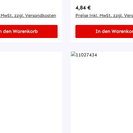
 Preis:
Regulärer Preis:
4,84 €
. MwSt. zzgl. Versandkosten
Preise inkl. MwSt. zzgl. Ve
n den Warenkorb
In den Warenko