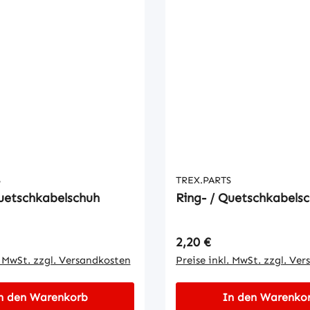
S
TREX.PARTS
Quetschkabelschuh
Ring- / Quetschkabels
 Preis:
Regulärer Preis:
2,20 €
. MwSt. zzgl. Versandkosten
Preise inkl. MwSt. zzgl. Ve
n den Warenkorb
In den Warenko