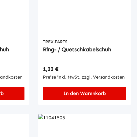
TREX.PARTS
chuh
Ring- / Quetschkabelschuh
Regulärer Preis:
1,33 €
rsandkosten
Preise inkl. MwSt. zzgl. Versandkosten
rb
In den Warenkorb