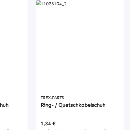
TREX.PARTS
chuh
Ring- / Quetschkabelschuh
Regulärer Preis:
1,34 €