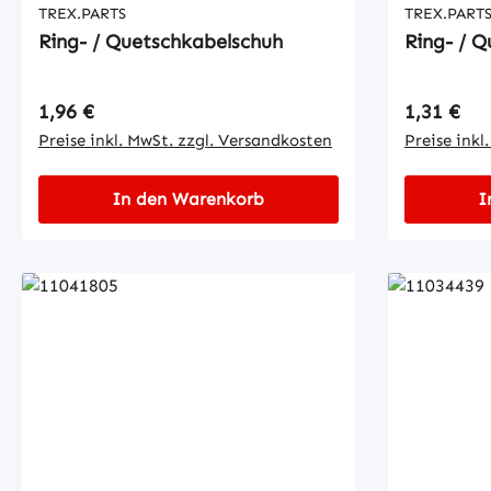
TREX.PARTS
TREX.PART
Ring- / Quetschkabelschuh
Ring- / 
Regulärer Preis:
Regulärer
1,96 €
1,31 €
Preise inkl. MwSt. zzgl. Versandkosten
Preise inkl
In den Warenkorb
I