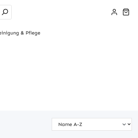
War
einigung & Pflege