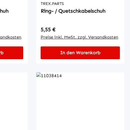
TREX.PARTS
chuh
Ring- / Quetschkabelschuh
Regulärer Preis:
5,55 €
rsandkosten
Preise inkl. MwSt. zzgl. Versandkosten
rb
In den Warenkorb