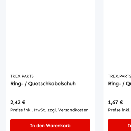
TREX.PARTS
TREX.PART
Ring- / Quetschkabelschuh
Ring- / 
Regulärer Preis:
Regulärer
2,42 €
1,67 €
Preise inkl. MwSt. zzgl. Versandkosten
Preise inkl
In den Warenkorb
I