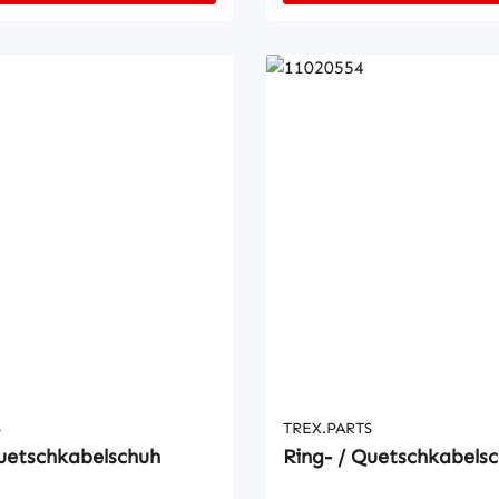
S
TREX.PARTS
Quetschkabelschuh
Ring- / Quetschkabels