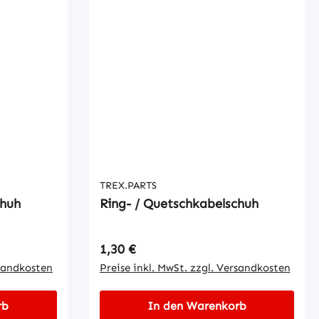
TREX.PARTS
chuh
Ring- / Quetschkabelschuh
Regulärer Preis:
1,30 €
rsandkosten
Preise inkl. MwSt. zzgl. Versandkosten
rb
In den Warenkorb