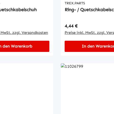
S
TREX.PARTS
Quetschkabelschuh
Ring- / Quetschkabels
 Preis:
Regulärer Preis:
4,44 €
. MwSt. zzgl. Versandkosten
Preise inkl. MwSt. zzgl. Ve
n den Warenkorb
In den Warenko