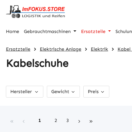
m Hauptinhalt springen
Zur Suche springen
Zur Hauptnavigation springen
Home
Gebrauchtmaschinen
Ersatzteile
Schulu
Ersatzteile
Elektrische Anlage
Elektrik
Kabel
Kabelschuhe
Hersteller
Gewicht
Preis
Seite
Seite
Seite
1
2
3