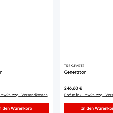
S
TREX.PARTS
r
Generator
 Preis:
Regulärer Preis:
246,60 €
. MwSt. zzgl. Versandkosten
Preise inkl. MwSt. zzgl. Ve
n den Warenkorb
In den Warenko