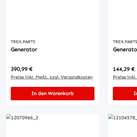
TREX.PARTS
TREX.PART
Generator
Generato
Regulärer Preis:
Regulärer
390,99 €
144,29 €
Preise inkl. MwSt. zzgl. Versandkosten
Preise inkl
In den Warenkorb
I