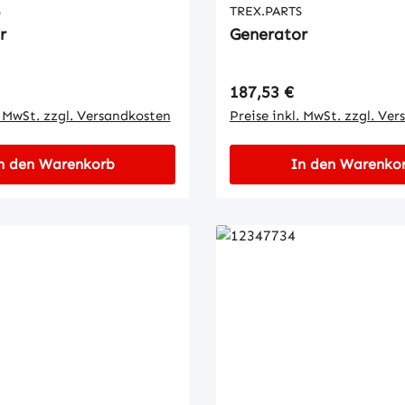
S
TREX.PARTS
r
Generator
 Preis:
Regulärer Preis:
187,53 €
. MwSt. zzgl. Versandkosten
Preise inkl. MwSt. zzgl. Ve
n den Warenkorb
In den Warenko