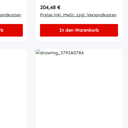
Regulärer Preis:
204,48 €
rsandkosten
Preise inkl. MwSt. zzgl. Versandkosten
rb
In den Warenkorb