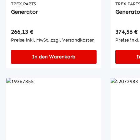
TREX.PARTS
TREX.PART
Generator
Generato
Regulärer Preis:
Regulärer
266,13 €
374,56 €
Preise inkl. MwSt. zzgl. Versandkosten
Preise inkl
In den Warenkorb
I