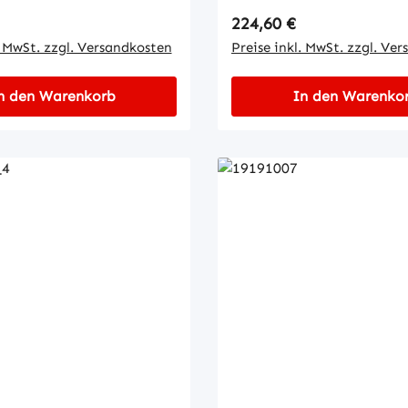
 Preis:
Regulärer Preis:
224,60 €
. MwSt. zzgl. Versandkosten
Preise inkl. MwSt. zzgl. Ve
n den Warenkorb
In den Warenko