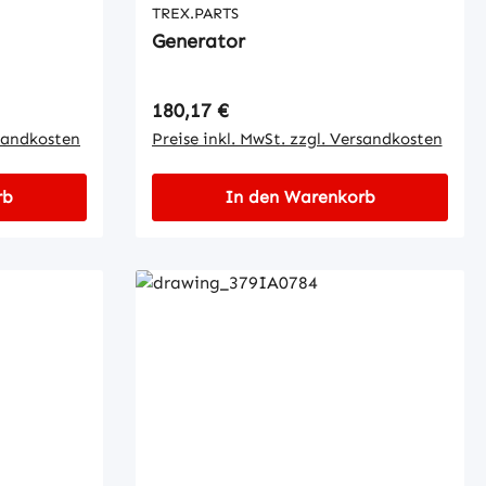
TREX.PARTS
Generator
Regulärer Preis:
180,17 €
rsandkosten
Preise inkl. MwSt. zzgl. Versandkosten
rb
In den Warenkorb