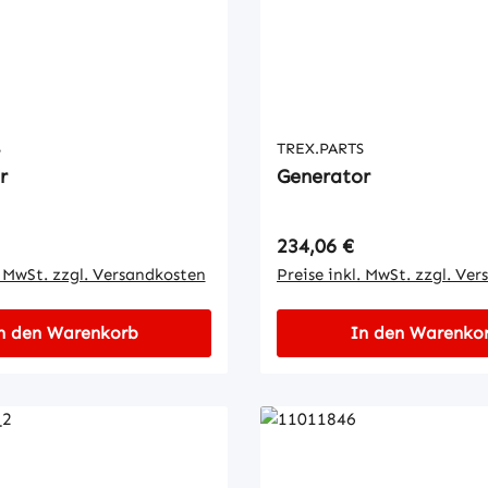
S
TREX.PARTS
r
Generator
 Preis:
Regulärer Preis:
234,06 €
. MwSt. zzgl. Versandkosten
Preise inkl. MwSt. zzgl. Ve
n den Warenkorb
In den Warenko