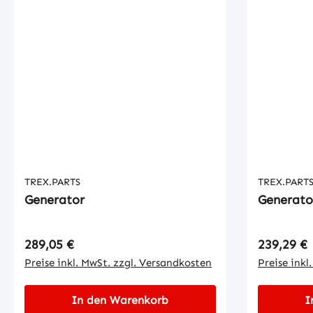
TREX.PARTS
TREX.PART
Generator
Generato
Regulärer Preis:
Regulärer
289,05 €
239,29 €
Preise inkl. MwSt. zzgl. Versandkosten
Preise inkl
In den Warenkorb
I