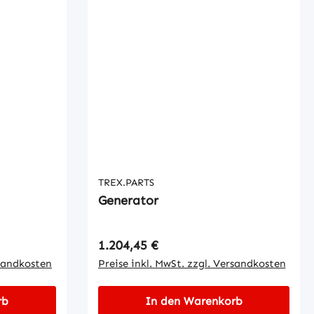
TREX.PARTS
Generator
Regulärer Preis:
1.204,45 €
rsandkosten
Preise inkl. MwSt. zzgl. Versandkosten
rb
In den Warenkorb