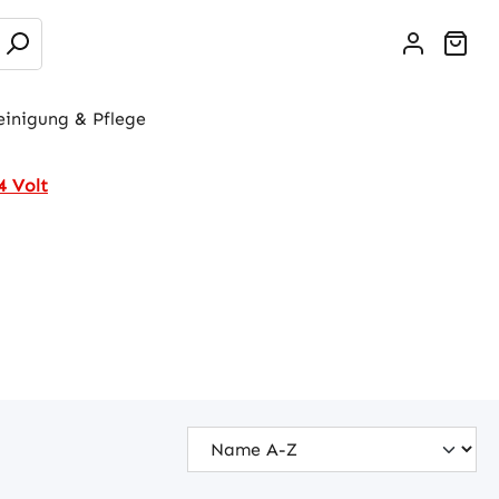
War
einigung & Pflege
4 Volt