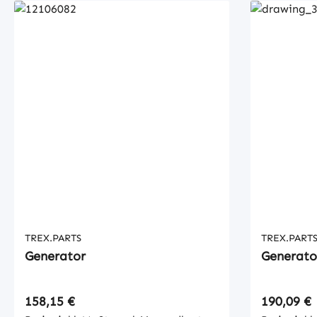
TREX.PARTS
TREX.PART
Generator
Generato
Regulärer Preis:
Regulärer
158,15 €
190,09 €