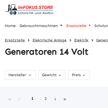
m Hauptinhalt springen
Zur Suche springen
Zur Hauptnavigation springen
Home
Gebrauchtmaschinen
Ersatzteile
Schulu
Ersatzteile
Elektrische Anlage
Elektrik
Gener
Generatoren 14 Volt
Hersteller
Gewicht
Preis
Seite
Seite
1
2