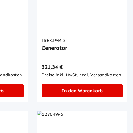
TREX.PARTS
Generator
Regulärer Preis:
321,34 €
rsandkosten
Preise inkl. MwSt. zzgl. Versandkosten
rb
In den Warenkorb