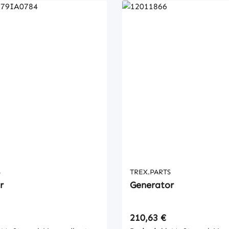
S
TREX.PARTS
r
Generator
 Preis:
Regulärer Preis:
210,63 €