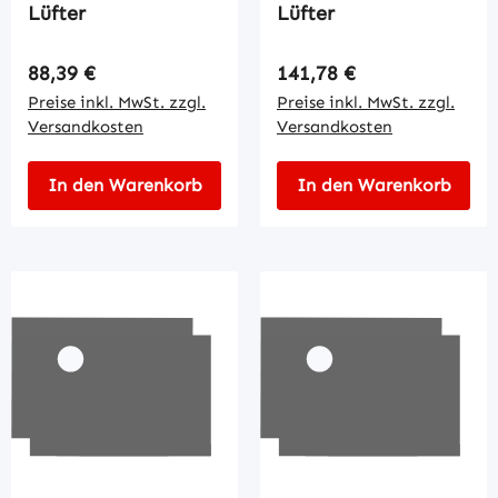
Lüfter
Lüfter
Regulärer Preis:
Regulärer Preis:
88,39 €
141,78 €
Preise inkl. MwSt. zzgl.
Preise inkl. MwSt. zzgl.
Versandkosten
Versandkosten
In den Warenkorb
In den Warenkorb