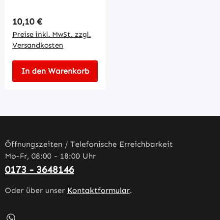
Regulärer Preis:
10,10 €
Preise inkl. MwSt. zzgl.
Versandkosten
In den Warenkorb
Öffnungszeiten / Telefonische Erreichbarkeit
Mo-Fr, 08:00 - 18:00 Uhr
0173 - 3648146
Oder über unser
Kontaktformular
.
Schreib uns auf WhatsApp – öffnet in neuem Tab (externe