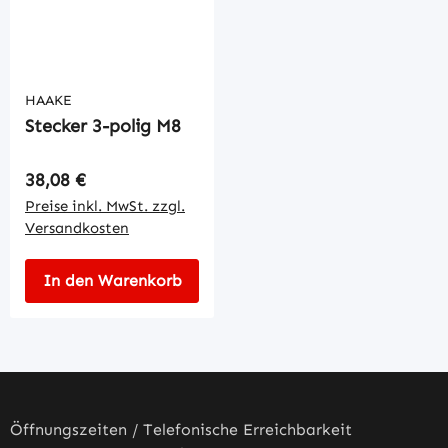
HAAKE
Stecker 3-polig M8
Regulärer Preis:
38,08 €
Preise inkl. MwSt. zzgl.
Versandkosten
In den Warenkorb
Öffnungszeiten / Telefonische Erreichbarkeit