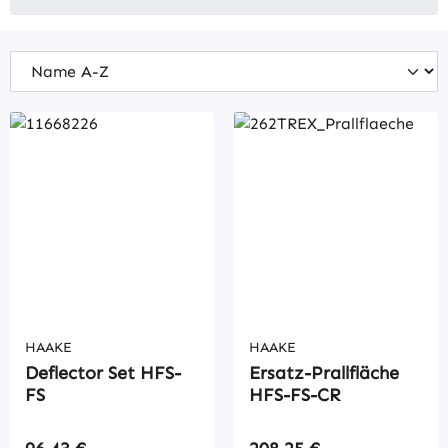
HAAKE
HAAKE
Deflector Set HFS-
Ersatz-Prallfläche
FS
HFS-FS-CR
Regulärer Preis:
Regulärer Preis: