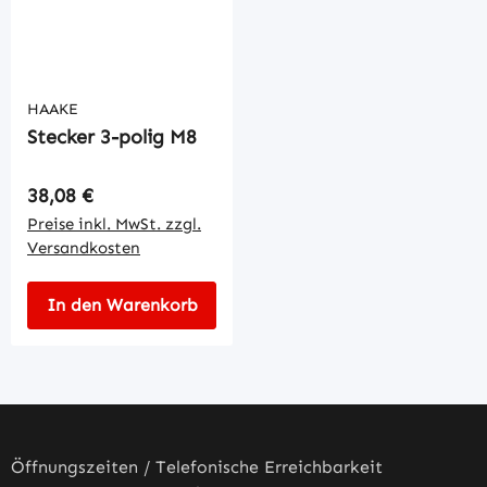
HAAKE
Stecker 3-polig M8
Regulärer Preis:
38,08 €
Preise inkl. MwSt. zzgl.
Versandkosten
In den Warenkorb
Öffnungszeiten / Telefonische Erreichbarkeit