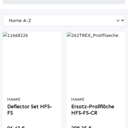
HAAKE
HAAKE
Deflector Set HFS-
Ersatz-Prallfläche
FS
HFS-FS-CR
Regulärer Preis:
Regulärer Preis: