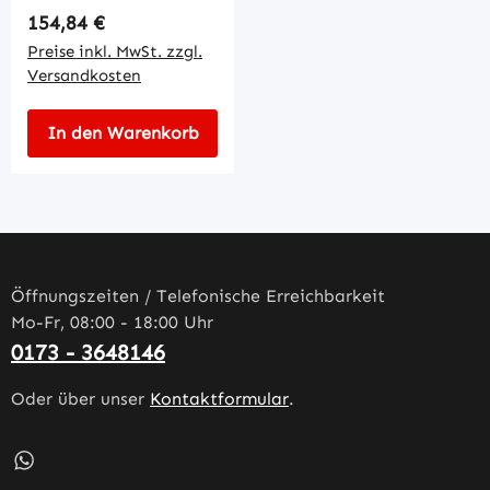
Regulärer Preis:
154,84 €
Preise inkl. MwSt. zzgl.
Versandkosten
In den Warenkorb
Öffnungszeiten / Telefonische Erreichbarkeit
Mo-Fr, 08:00 - 18:00 Uhr
0173 - 3648146
Oder über unser
Kontaktformular
.
Schreib uns auf WhatsApp – öffnet in neuem Tab (externe