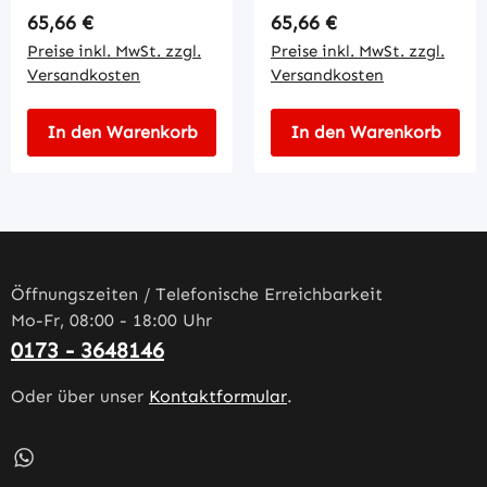
Regulärer Preis:
Regulärer Preis:
65,66 €
65,66 €
Preise inkl. MwSt. zzgl.
Preise inkl. MwSt. zzgl.
Versandkosten
Versandkosten
In den Warenkorb
In den Warenkorb
Öffnungszeiten / Telefonische Erreichbarkeit
Mo-Fr, 08:00 - 18:00 Uhr
0173 - 3648146
Oder über unser
Kontaktformular
.
Schreib uns auf WhatsApp – öffnet in neuem Tab (externe