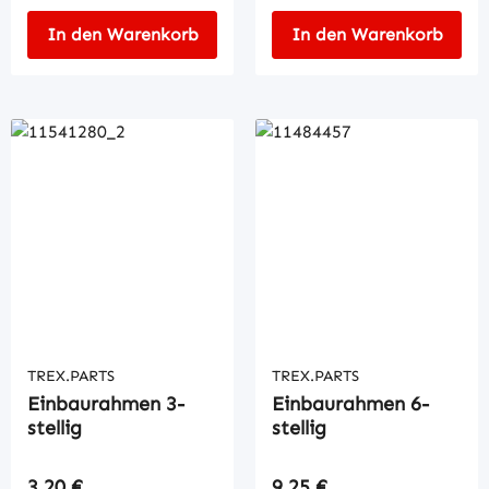
In den Warenkorb
In den Warenkorb
TREX.PARTS
TREX.PARTS
Einbaurahmen 3-
Einbaurahmen 6-
stellig
stellig
Regulärer Preis:
Regulärer Preis:
3,20 €
9,25 €