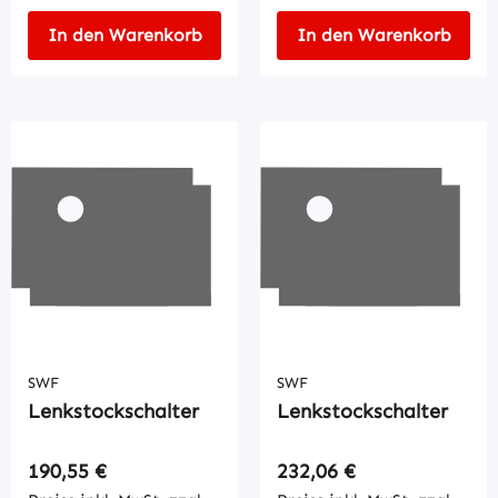
In den Warenkorb
In den Warenkorb
SWF
SWF
Lenkstockschalter
Lenkstockschalter
Regulärer Preis:
Regulärer Preis:
190,55 €
232,06 €