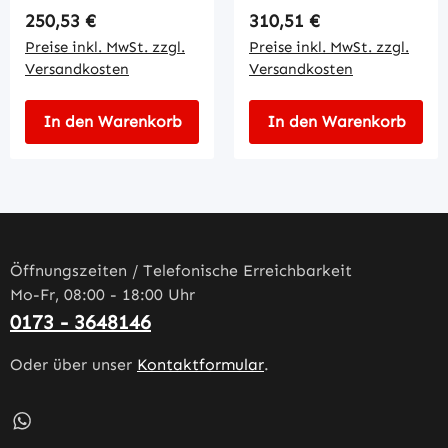
Regulärer Preis:
Regulärer Preis:
250,53 €
310,51 €
Preise inkl. MwSt. zzgl.
Preise inkl. MwSt. zzgl.
Versandkosten
Versandkosten
In den Warenkorb
In den Warenkorb
Öffnungszeiten / Telefonische Erreichbarkeit
Mo-Fr, 08:00 - 18:00 Uhr
0173 - 3648146
Oder über unser
Kontaktformular
.
Schreib uns auf WhatsApp – öffnet in neuem Tab (externe