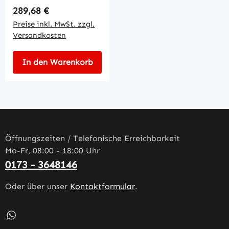
Regulärer Preis:
289,68 €
Preise inkl. MwSt. zzgl.
Versandkosten
In den Warenkorb
Öffnungszeiten / Telefonische Erreichbarkeit
Mo-Fr, 08:00 - 18:00 Uhr
0173 - 3648146
Oder über unser
Kontaktformular
.
Schreib uns auf WhatsApp – öffnet in neuem Tab (externe