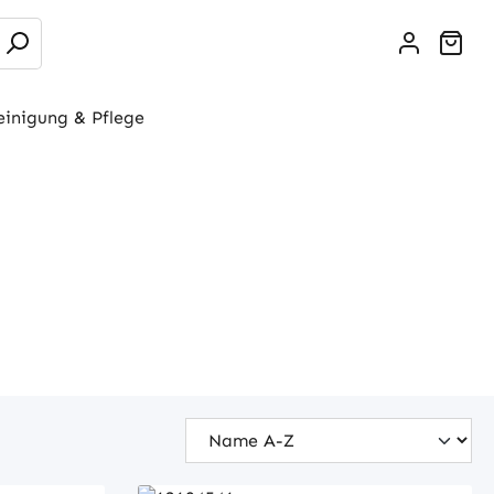
War
einigung & Pflege