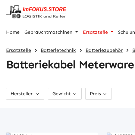
m Hauptinhalt springen
Zur Suche springen
Zur Hauptnavigation springen
Home
Gebrauchtmaschinen
Ersatzteile
Schulu
Ersatzteile
Batterietechnik
Batteriezubehör
B
Batteriekabel Meterware
Hersteller
Gewicht
Preis