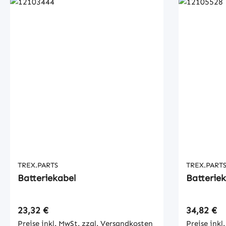
TREX.PARTS
TREX.PART
Batteriekabel
Batterie
Regulärer Preis:
Regulärer
23,32 €
34,82 €
Preise inkl. MwSt. zzgl. Versandkosten
Preise inkl