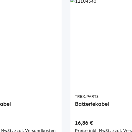
S
TREX.PARTS
kabel
Batteriekabel
 Preis:
Regulärer Preis:
16,86 €
. MwSt. zzgl. Versandkosten
Preise inkl. MwSt. zzgl. Ve