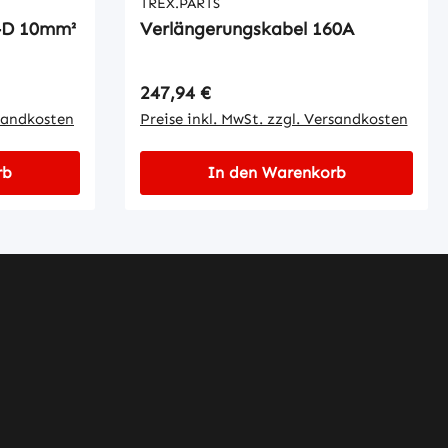
TREX.PARTS
-D 10mm²
Verlängerungskabel 160A
Regulärer Preis:
247,94 €
rsandkosten
Preise inkl. MwSt. zzgl. Versandkosten
rb
In den Warenkorb