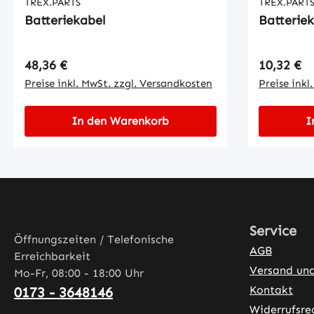
TREX.PARTS
TREX.PART
Batteriekabel
Batterie
Regulärer Preis:
Regulärer
48,36 €
10,32 €
Preise inkl. MwSt. zzgl. Versandkosten
Preise inkl
In den Warenkorb
I
Service
Öffnungszeiten / Telefonische
AGB
Erreichbarkeit
Versand un
Mo-Fr, 08:00 - 18:00 Uhr
Kontakt
0173 - 3648146
Widerrufsre