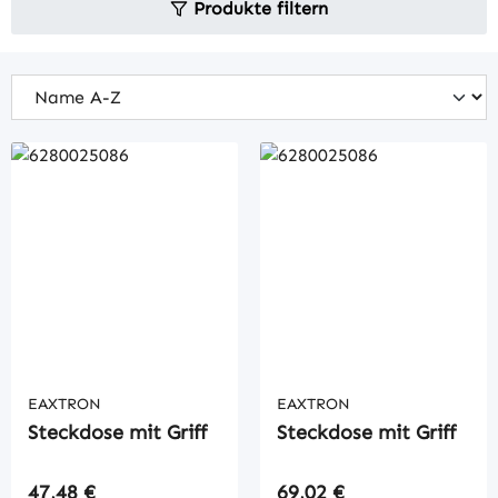
Produkte filtern
EAXTRON
EAXTRON
Steckdose mit Griff
Steckdose mit Griff
Regulärer Preis:
Regulärer Preis:
47,48 €
69,02 €