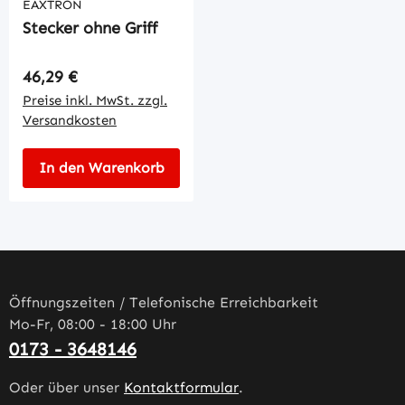
EAXTRON
Stecker ohne Griff
Regulärer Preis:
46,29 €
Preise inkl. MwSt. zzgl.
Versandkosten
In den Warenkorb
Öffnungszeiten / Telefonische Erreichbarkeit
Mo-Fr, 08:00 - 18:00 Uhr
0173 - 3648146
Oder über unser
Kontaktformular
.