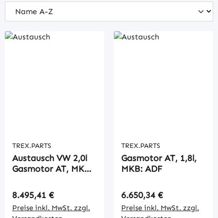
TREX.PARTS
TREX.PARTS
Austausch VW 2,0l
Gasmotor AT, 1,8l,
Gasmotor AT, MKB:
MKB: ADF
BEF
Regulärer Preis:
Regulärer Preis:
8.495,41 €
6.650,34 €
Preise inkl. MwSt. zzgl.
Preise inkl. MwSt. zzgl.