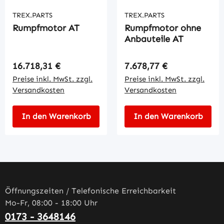
TREX.PARTS
TREX.PARTS
Rumpfmotor AT
Rumpfmotor ohne
Anbauteile AT
Regulärer Preis:
Regulärer Preis:
16.718,31 €
7.678,77 €
Preise inkl. MwSt. zzgl.
Preise inkl. MwSt. zzgl.
Versandkosten
Versandkosten
In den Warenkorb
In den Warenkorb
Öffnungszeiten / Telefonische Erreichbarkeit
Mo-Fr, 08:00 - 18:00 Uhr
0173 - 3648146