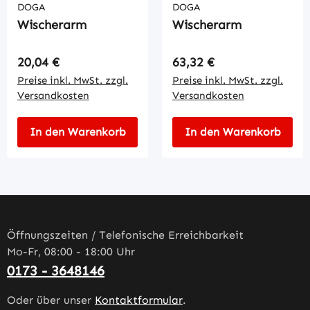
DOGA
DOGA
Wischerarm
Wischerarm
Regulärer Preis:
Regulärer Preis:
20,04 €
63,32 €
Preise inkl. MwSt. zzgl.
Preise inkl. MwSt. zzgl.
Versandkosten
Versandkosten
In den Warenkorb
In den Warenkorb
Öffnungszeiten / Telefonische Erreichbarkeit
Mo-Fr, 08:00 - 18:00 Uhr
0173 - 3648146
Oder über unser
Kontaktformular
.