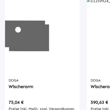
DOGA
DOGA
Wischerarm
Wischer
Regulärer Preis:
Regulärer
75,04 €
590,63 €
Preise inkl. MwSt. zzgl. Versandkosten
Preise inkl