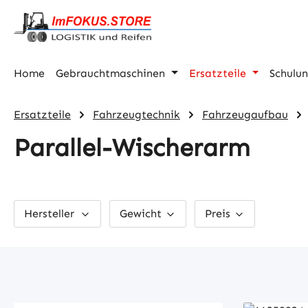
m Hauptinhalt springen
Zur Suche springen
Zur Hauptnavigation springen
Home
Gebrauchtmaschinen
Ersatzteile
Schulu
Ersatzteile
Fahrzeugtechnik
Fahrzeugaufbau
Parallel-Wischerarm
Hersteller
Gewicht
Preis