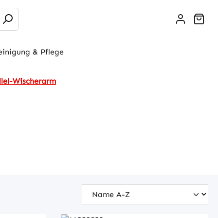
War
einigung & Pflege
llel-Wischerarm