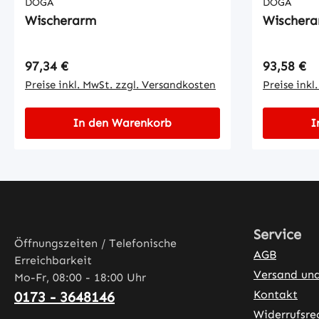
DOGA
DOGA
Wischerarm
Wischer
Regulärer Preis:
Regulärer
97,34 €
93,58 €
Preise inkl. MwSt. zzgl. Versandkosten
Preise inkl
In den Warenkorb
I
Service
Öffnungszeiten / Telefonische
AGB
Erreichbarkeit
Versand un
Mo-Fr, 08:00 - 18:00 Uhr
Kontakt
0173 - 3648146
Widerrufsre