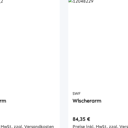
SWF
arm
Wischerarm
 Preis:
Regulärer Preis:
84,35 €
. MwSt. zzgl. Versandkosten
Preise inkl. MwSt. zzgl. Ve