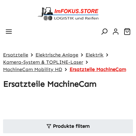
Zum Hauptinhalt springen
Wa
Ersatzteile
Elektrische Anlage
Elektrik
Kamera-System & TOPLINE-Laser
MachineCam Mobility HD
Ersatzteile MachineCam
Ersatzteile MachineCam
Produkte filtern