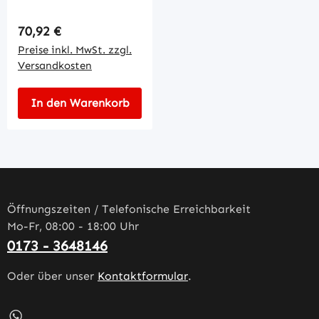
Regulärer Preis:
70,92 €
Preise inkl. MwSt. zzgl.
Versandkosten
In den Warenkorb
Öffnungszeiten / Telefonische Erreichbarkeit
Mo-Fr, 08:00 - 18:00 Uhr
0173 - 3648146
Oder über unser
Kontaktformular
.
Schreib uns auf WhatsApp – öffnet in neuem Tab (externe