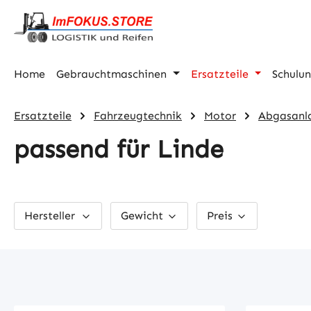
m Hauptinhalt springen
Zur Suche springen
Zur Hauptnavigation springen
Home
Gebrauchtmaschinen
Ersatzteile
Schulu
Ersatzteile
Fahrzeugtechnik
Motor
Abgasanl
passend für Linde
Hersteller
Gewicht
Preis