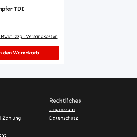
S
mpfer TDI
 Preis:
. MwSt. zzgl. Versandkosten
n den Warenkorb
Rechtliches
Impressum
d Zahlung
Datenschutz
cht