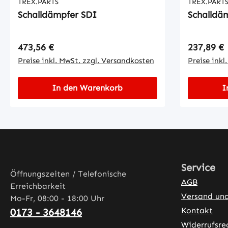
TREX.PARTS
TREX.PART
Schalldämpfer SDI
Schalldä
Regulärer Preis:
Regulärer
473,56 €
237,89 €
Preise inkl. MwSt. zzgl. Versandkosten
Preise inkl
In den Warenkorb
I
Service
Öffnungszeiten / Telefonische
AGB
Erreichbarkeit
Versand un
Mo-Fr, 08:00 - 18:00 Uhr
Kontakt
0173 - 3648146
Widerrufsre