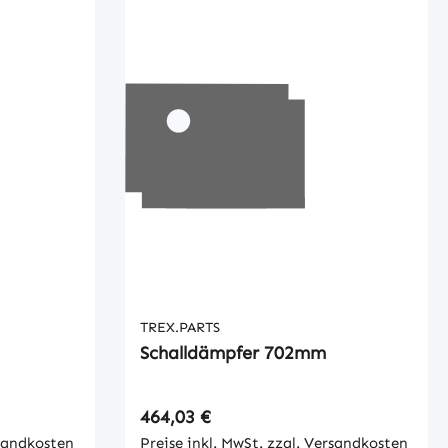
TREX.PARTS
Schalldämpfer 702mm
Regulärer Preis:
464,03 €
rsandkosten
Preise inkl. MwSt. zzgl. Versandkosten