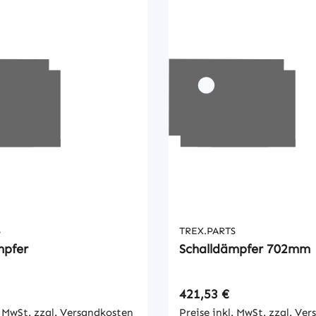
S
TREX.PARTS
mpfer
Schalldämpfer 702mm
 Preis:
Regulärer Preis:
421,53 €
. MwSt. zzgl. Versandkosten
Preise inkl. MwSt. zzgl. Ve