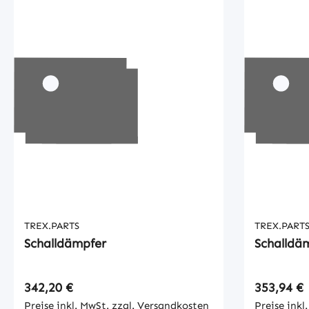
TREX.PARTS
TREX.PART
Schalldämpfer
Schalldä
Regulärer Preis:
Regulärer
342,20 €
353,94 €
Preise inkl. MwSt. zzgl. Versandkosten
Preise inkl