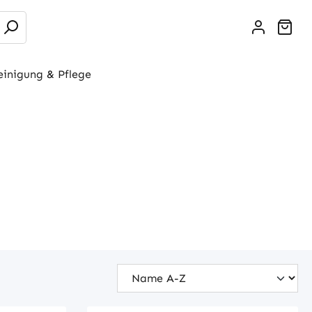
War
einigung & Pflege