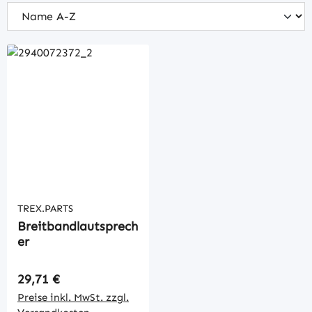
TREX.PARTS
Breitbandlautsprech
er
Regulärer Preis:
29,71 €
Preise inkl. MwSt. zzgl.