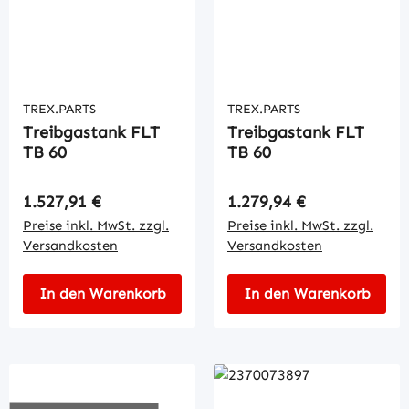
TREX.PARTS
TREX.PARTS
Treibgastank FLT
Treibgastank FLT
TB 60
TB 60
Regulärer Preis:
Regulärer Preis:
1.527,91 €
1.279,94 €
Preise inkl. MwSt. zzgl.
Preise inkl. MwSt. zzgl.
Versandkosten
Versandkosten
In den Warenkorb
In den Warenkorb