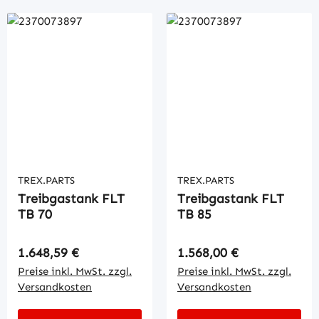
TREX.PARTS
TREX.PARTS
Treibgastank FLT
Treibgastank FLT
TB 70
TB 85
Regulärer Preis:
Regulärer Preis:
1.648,59 €
1.568,00 €
Preise inkl. MwSt. zzgl.
Preise inkl. MwSt. zzgl.
Versandkosten
Versandkosten