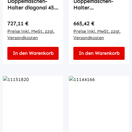
Doppelflaschen-
Doppelflaschen-
Halter diagonal 45°
Halter
über
nebeneinander dre
Regulärer Preis:
Regulärer Preis:
727,11 €
665,42 €
Preise inkl. MwSt. zzgl.
Preise inkl. MwSt. zzgl.
Versandkosten
Versandkosten
In den Warenkorb
In den Warenkorb