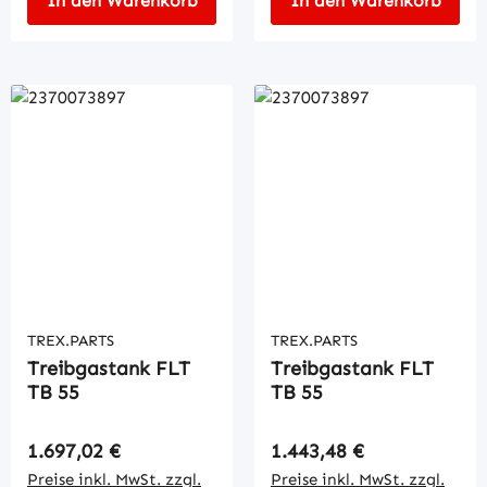
In den Warenkorb
In den Warenkorb
TREX.PARTS
TREX.PARTS
Treibgastank FLT
Treibgastank FLT
TB 55
TB 55
Regulärer Preis:
Regulärer Preis:
1.697,02 €
1.443,48 €
Preise inkl. MwSt. zzgl.
Preise inkl. MwSt. zzgl.