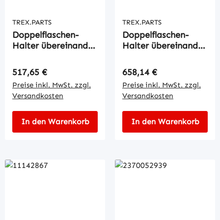
TREX.PARTS
TREX.PARTS
Doppelflaschen-
Doppelflaschen-
Halter übereinander
Halter übereinander
dreh
kipp
Regulärer Preis:
Regulärer Preis:
517,65 €
658,14 €
Preise inkl. MwSt. zzgl.
Preise inkl. MwSt. zzgl.
Versandkosten
Versandkosten
In den Warenkorb
In den Warenkorb