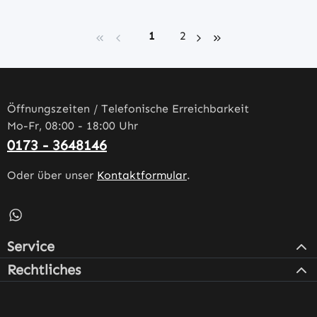
Seite
Seite
1
2
Öffnungszeiten / Telefonische Erreichbarkeit
Mo-Fr, 08:00 - 18:00 Uhr
0173 - 3648146
Oder über unser
Kontaktformular
.
Schreib uns auf WhatsApp – öffnet in neuem Tab (externe
Service
Rechtliches