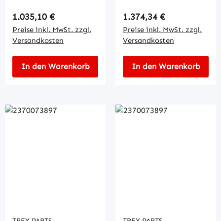
Regulärer Preis:
Regulärer Preis:
1.035,10 €
1.374,34 €
Preise inkl. MwSt. zzgl.
Preise inkl. MwSt. zzgl.
Versandkosten
Versandkosten
In den Warenkorb
In den Warenkorb
TREX.PARTS
TREX.PARTS