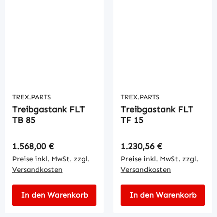
TREX.PARTS
TREX.PARTS
Treibgastank FLT
Treibgastank FLT
TB 85
TF 15
Regulärer Preis:
Regulärer Preis:
1.568,00 €
1.230,56 €
Preise inkl. MwSt. zzgl.
Preise inkl. MwSt. zzgl.
Versandkosten
Versandkosten
In den Warenkorb
In den Warenkorb