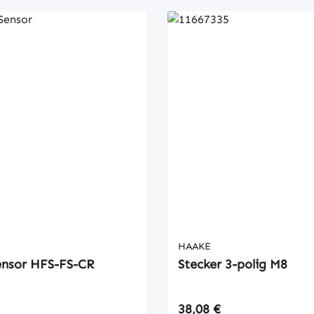
HAAKE
ensor HFS-FS-CR
Stecker 3-polig M8
 Preis:
Regulärer Preis:
38,08 €