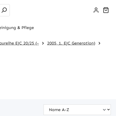
War
einigung & Pflege
aureihe EJC 20/25 (-
2005, 1. EJC Generation)