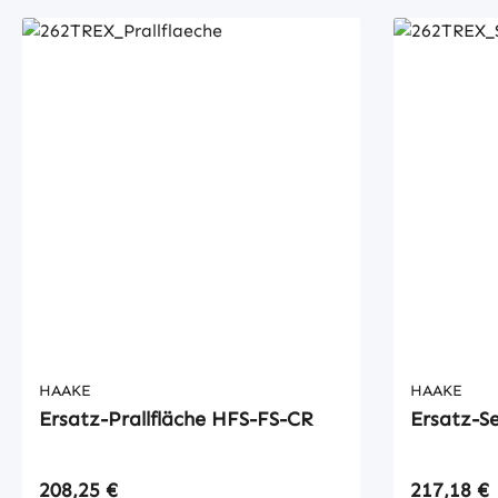
HAAKE
HAAKE
Ersatz-Prallfläche HFS-FS-CR
Ersatz-S
Regulärer Preis:
Regulärer
208,25 €
217,18 €