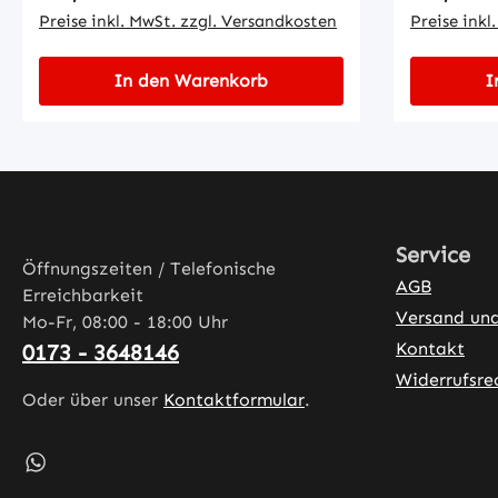
Preise inkl. MwSt. zzgl. Versandkosten
Preise inkl
In den Warenkorb
I
Service
Öffnungszeiten / Telefonische
AGB
Erreichbarkeit
Versand un
Mo-Fr, 08:00 - 18:00 Uhr
Kontakt
0173 - 3648146
Widerrufsre
Oder über unser
Kontaktformular
.
Schreib uns auf WhatsApp – öffnet in neuem Tab (exter