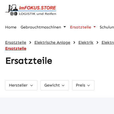
m Hauptinhalt springen
Zur Suche springen
Zur Hauptnavigation springen
Home
Gebrauchtmaschinen
Ersatzteile
Schulu
Ersatzteile
Elektrische Anlage
Elektrik
Elektr
Ersatzteile
Ersatzteile
Hersteller
Gewicht
Preis