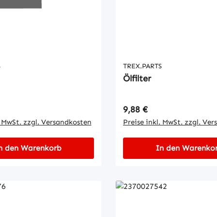
S
TREX.PARTS
Ölfilter
 Preis:
Regulärer Preis:
9,88 €
. MwSt. zzgl. Versandkosten
Preise inkl. MwSt. zzgl. Ve
n den Warenkorb
In den Warenko