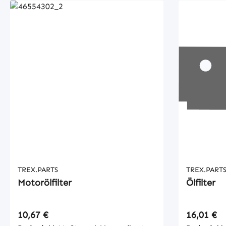
TREX.PARTS
TREX.PART
Motorölfilter
Ölfilter
Regulärer Preis:
Regulärer
10,67 €
16,01 €