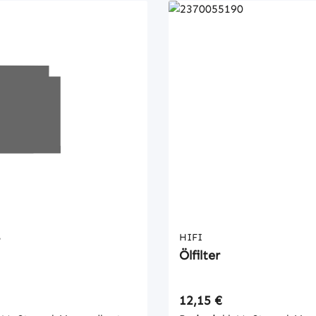
S
HIFI
Ölfilter
 Preis:
Regulärer Preis:
12,15 €