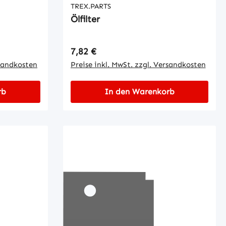
TREX.PARTS
Ölfilter
Regulärer Preis:
7,82 €
rsandkosten
Preise inkl. MwSt. zzgl. Versandkosten
rb
In den Warenkorb