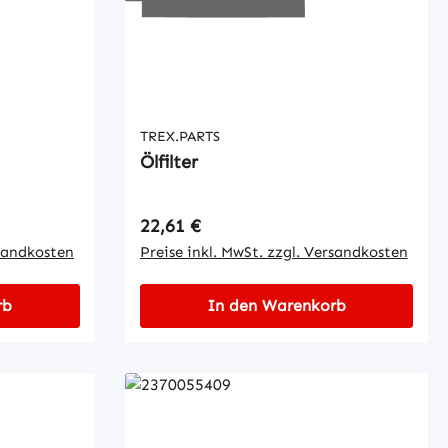
TREX.PARTS
Ölfilter
Regulärer Preis:
22,61 €
rsandkosten
Preise inkl. MwSt. zzgl. Versandkosten
rb
In den Warenkorb