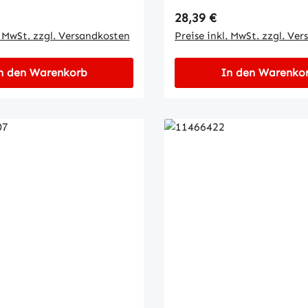
 Preis:
Regulärer Preis:
28,39 €
. MwSt. zzgl. Versandkosten
Preise inkl. MwSt. zzgl. Ve
n den Warenkorb
In den Warenko