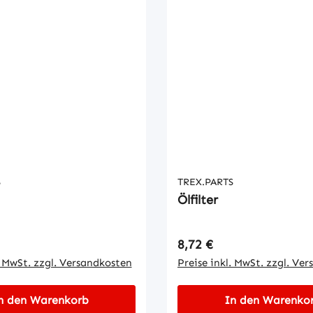
S
TREX.PARTS
Ölfilter
 Preis:
Regulärer Preis:
8,72 €
. MwSt. zzgl. Versandkosten
Preise inkl. MwSt. zzgl. Ve
n den Warenkorb
In den Warenko