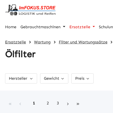
m Hauptinhalt springen
Zur Suche springen
Zur Hauptnavigation springen
Home
Gebrauchtmaschinen
Ersatzteile
Schulu
Ersatzteile
Wartung
Filter und Wartungssätze
Ölfilter
Hersteller
Gewicht
Preis
Seite
Seite
Seite
1
2
3