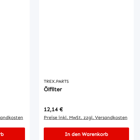
TREX.PARTS
Ölfilter
Regulärer Preis:
12,14 €
rsandkosten
Preise inkl. MwSt. zzgl. Versandkosten
rb
In den Warenkorb