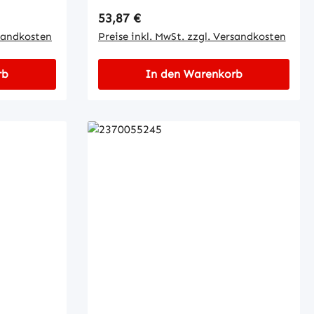
Regulärer Preis:
53,87 €
rsandkosten
Preise inkl. MwSt. zzgl. Versandkosten
rb
In den Warenkorb