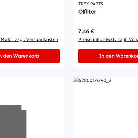
TREX.PARTS
Ölfilter
 Preis:
Regulärer Preis:
7,46 €
. MwSt. zzgl. Versandkosten
Preise inkl. MwSt. zzgl. Ve
n den Warenkorb
In den Warenko