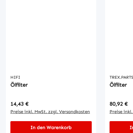
HIFI
TREX.PART
Ölfilter
Ölfilter
Regulärer Preis:
Regulärer
14,43 €
80,92 €
Preise inkl. MwSt. zzgl. Versandkosten
Preise inkl
In den Warenkorb
I