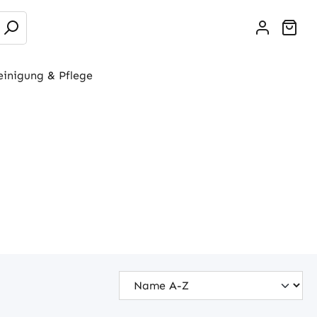
War
einigung & Pflege