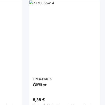
TREX.PARTS
Ölfilter
Regulärer Preis:
8,38 €