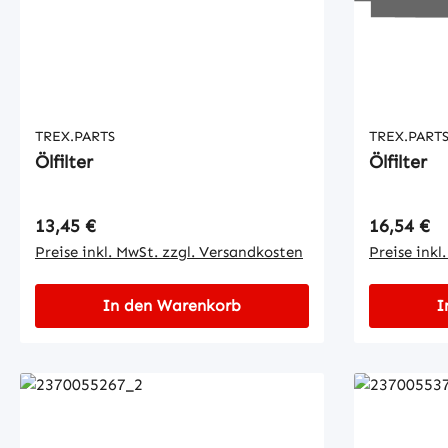
TREX.PARTS
TREX.PART
Ölfilter
Ölfilter
Regulärer Preis:
Regulärer
13,45 €
16,54 €
Preise inkl. MwSt. zzgl. Versandkosten
Preise inkl
In den Warenkorb
I