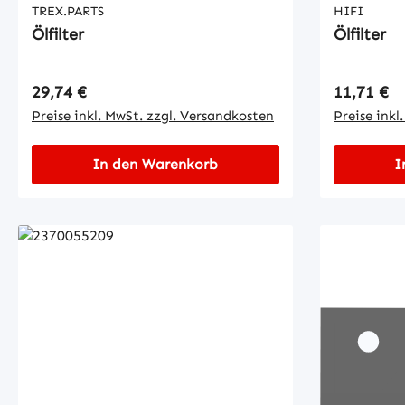
TREX.PARTS
HIFI
Ölfilter
Ölfilter
Regulärer Preis:
Regulärer
29,74 €
11,71 €
Preise inkl. MwSt. zzgl. Versandkosten
Preise inkl
In den Warenkorb
I