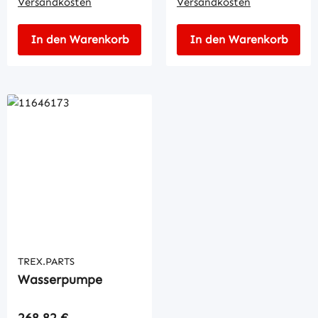
Versandkosten
Versandkosten
In den Warenkorb
In den Warenkorb
TREX.PARTS
Wasserpumpe
Regulärer Preis:
268,82 €