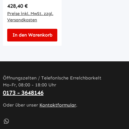
Regulärer Preis:
428,40 €
Preise inkl. MwSt. zzgl.
Versandkosten
In den Warenkorb
Öffnungszeiten / Telefonische Erreichbarkeit
Mo-Fr, 08:00 - 18:00 Uhr
0173 - 3648146
Oder über unser
Kontaktformular
.
Schreib uns auf WhatsApp – öffnet in neuem Tab (externe