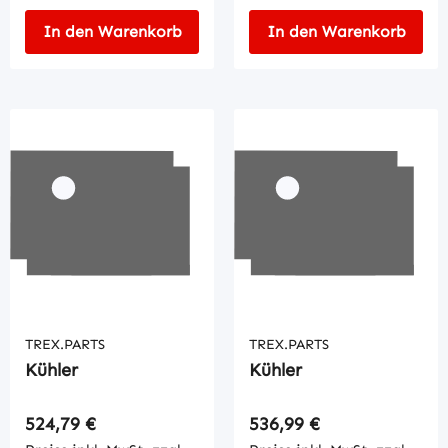
In den Warenkorb
In den Warenkorb
TREX.PARTS
TREX.PARTS
Kühler
Kühler
Regulärer Preis:
Regulärer Preis:
524,79 €
536,99 €