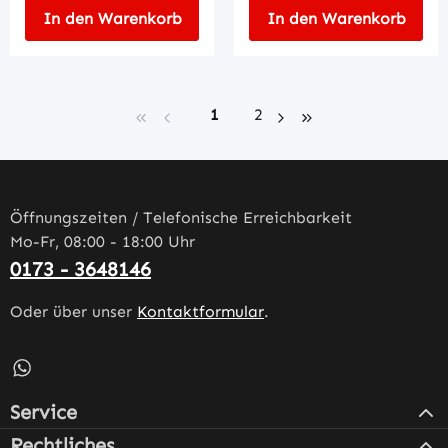
In den Warenkorb
In den Warenkorb
Seite
Seite
1
2
Öffnungszeiten / Telefonische Erreichbarkeit
Mo-Fr, 08:00 - 18:00 Uhr
0173 - 3648146
Oder über unser
Kontaktformular
.
Schreib uns auf WhatsApp – öffnet in neuem Tab (externe
Service
Rechtliches