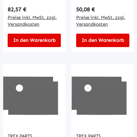
Regulärer Preis:
Regulärer Preis:
82,57 €
50,08 €
Preise inkl. MwSt. zzgl.
Preise inkl. MwSt. zzgl.
Versandkosten
Versandkosten
In den Warenkorb
In den Warenkorb
TREX.PARTS
TREX.PARTS