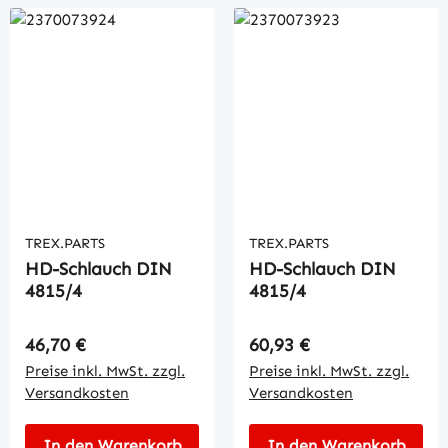
TREX.PARTS
TREX.PARTS
HD-Schlauch DIN
HD-Schlauch DIN
4815/4
4815/4
Regulärer Preis:
Regulärer Preis:
46,70 €
60,93 €
Preise inkl. MwSt. zzgl.
Preise inkl. MwSt. zzgl.
Versandkosten
Versandkosten
In den Warenkorb
In den Warenkorb