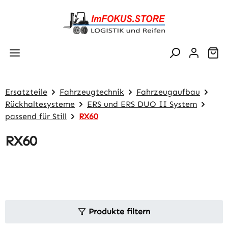
Zum Hauptinhalt springen
Wa
Ersatzteile
Fahrzeugtechnik
Fahrzeugaufbau
Rückhaltesysteme
ERS und ERS DUO II System
passend für Still
RX60
RX60
Produkte filtern