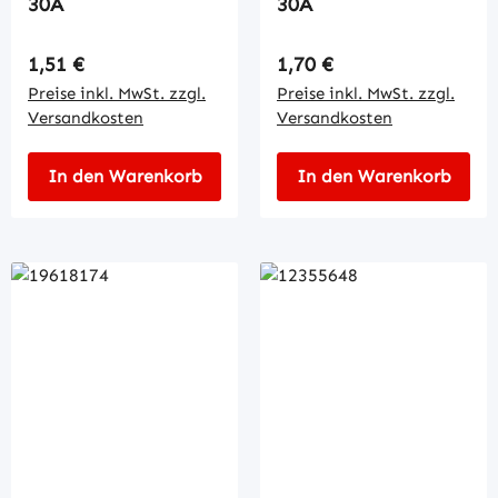
30A
30A
Regulärer Preis:
Regulärer Preis:
1,51 €
1,70 €
Preise inkl. MwSt. zzgl.
Preise inkl. MwSt. zzgl.
Versandkosten
Versandkosten
In den Warenkorb
In den Warenkorb