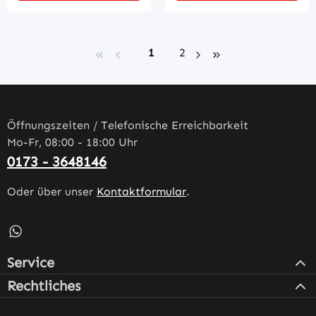
Seite
Seite
1
2
Öffnungszeiten / Telefonische Erreichbarkeit
Mo-Fr, 08:00 - 18:00 Uhr
0173 - 3648146
Oder über unser
Kontaktformular
.
Schreib uns auf WhatsApp – öffnet in neuem Tab (externe
Service
Rechtliches