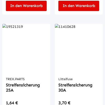
In den Warenkorb
In den Warenkorb
TREX.PARTS
Littelfuse
Streifensicherung
Streifensicherung
25A
30A
Regulärer Preis:
Regulärer Preis:
1,64 €
3,70 €