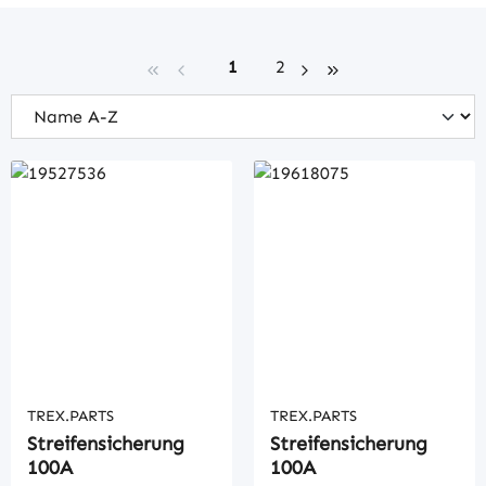
Seite
Seite
1
2
TREX.PARTS
TREX.PARTS
Streifensicherung
Streifensicherung
100A
100A