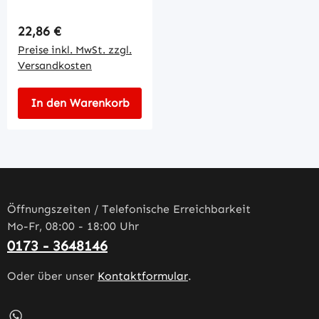
Regulärer Preis:
22,86 €
Preise inkl. MwSt. zzgl.
Versandkosten
In den Warenkorb
Öffnungszeiten / Telefonische Erreichbarkeit
Mo-Fr, 08:00 - 18:00 Uhr
0173 - 3648146
Oder über unser
Kontaktformular
.
Schreib uns auf WhatsApp – öffnet in neuem Tab (externe