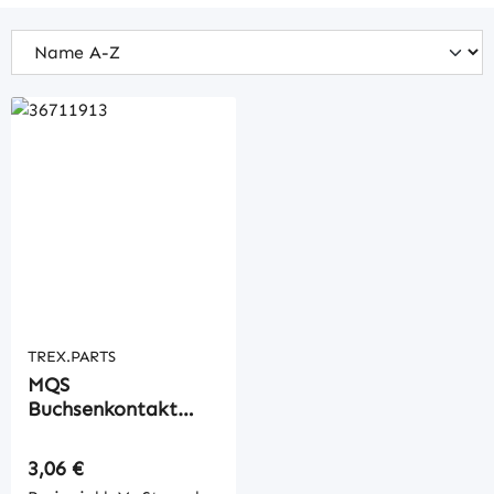
TREX.PARTS
MQS
Buchsenkontakt
SWS
Regulärer Preis:
3,06 €