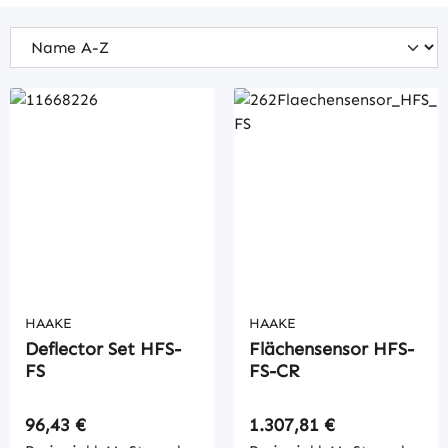
HAAKE
HAAKE
Deflector Set HFS-
Flächensensor HFS-
FS
FS-CR
Regulärer Preis:
Regulärer Preis:
96,43 €
1.307,81 €