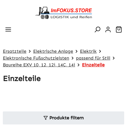
Zum Hauptinhalt springen
Wa
Ersatzteile
Elektrische Anlage
Elektrik
Elektronische Fußschutzleisten
passend für Still
Baureihe EXV 10, 12, 12i, 14C, 14i
Einzelteile
Einzelteile
Produkte filtern