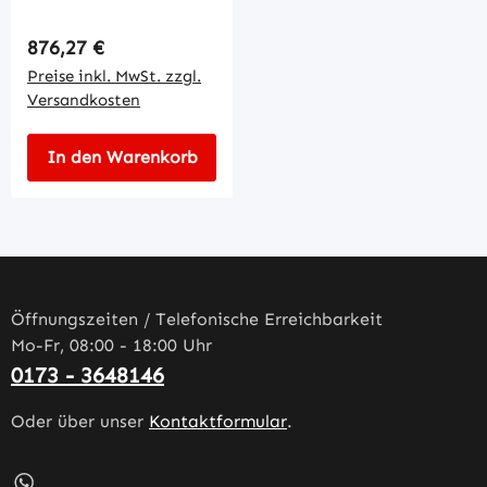
Regulärer Preis:
876,27 €
Preise inkl. MwSt. zzgl.
Versandkosten
In den Warenkorb
Öffnungszeiten / Telefonische Erreichbarkeit
Mo-Fr, 08:00 - 18:00 Uhr
0173 - 3648146
Oder über unser
Kontaktformular
.
Schreib uns auf WhatsApp – öffnet in neuem Tab (externe