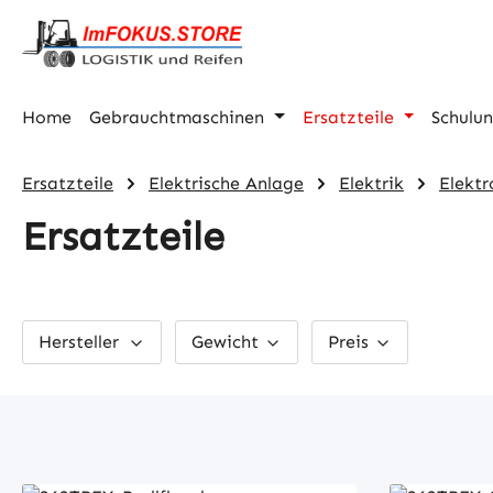
m Hauptinhalt springen
Zur Suche springen
Zur Hauptnavigation springen
Home
Gebrauchtmaschinen
Ersatzteile
Schulu
Ersatzteile
Elektrische Anlage
Elektrik
Elektr
Ersatzteile
Hersteller
Gewicht
Preis