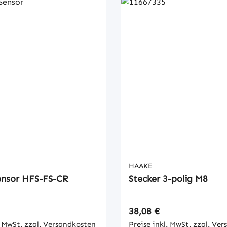
HAAKE
ensor HFS-FS-CR
Stecker 3-polig M8
 Preis:
Regulärer Preis:
38,08 €
. MwSt. zzgl. Versandkosten
Preise inkl. MwSt. zzgl. Ve