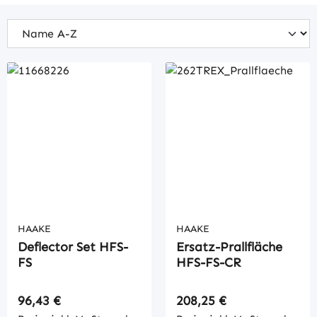
HAAKE
HAAKE
Deflector Set HFS-
Ersatz-Prallfläche
FS
HFS-FS-CR
Regulärer Preis:
Regulärer Preis:
96,43 €
208,25 €