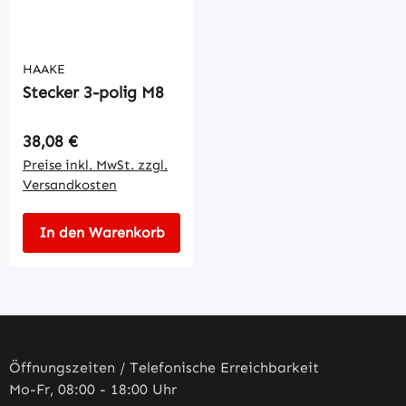
HAAKE
Stecker 3-polig M8
Regulärer Preis:
38,08 €
Preise inkl. MwSt. zzgl.
Versandkosten
In den Warenkorb
Öffnungszeiten / Telefonische Erreichbarkeit
Mo-Fr, 08:00 - 18:00 Uhr