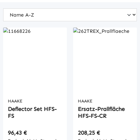
HAAKE
HAAKE
Deflector Set HFS-
Ersatz-Prallfläche
FS
HFS-FS-CR
Regulärer Preis:
Regulärer Preis:
96,43 €
208,25 €