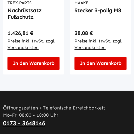
TREX.PARTS
HAAKE
Nachrüstsatz
Stecker 3-polig M8
Fußschutz
Regulärer Preis:
Regulärer Preis:
1.426,81 €
38,08 €
Preise inkl. MwSt. zzgl.
Preise inkl. MwSt. zzgl.
Versandkosten
Versandkosten
In den Warenkorb
In den Warenkorb
Öffnungszeiten / Telefonische Erreichbarkeit
Mo-Fr, 08:00 - 18:00 Uhr
0173 - 3648146