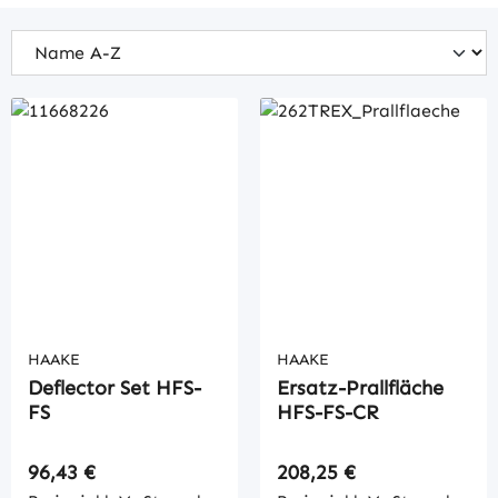
HAAKE
HAAKE
Deflector Set HFS-
Ersatz-Prallfläche
FS
HFS-FS-CR
Regulärer Preis:
Regulärer Preis:
96,43 €
208,25 €