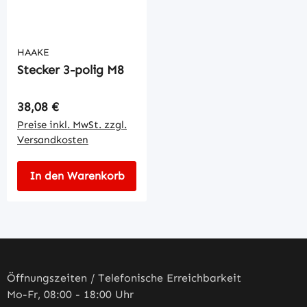
HAAKE
Stecker 3-polig M8
Regulärer Preis:
38,08 €
Preise inkl. MwSt. zzgl.
Versandkosten
In den Warenkorb
Öffnungszeiten / Telefonische Erreichbarkeit
Mo-Fr, 08:00 - 18:00 Uhr