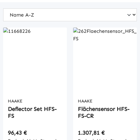
HAAKE
HAAKE
Deflector Set HFS-
Flächensensor HFS-
FS
FS-CR
Regulärer Preis:
Regulärer Preis:
96,43 €
1.307,81 €