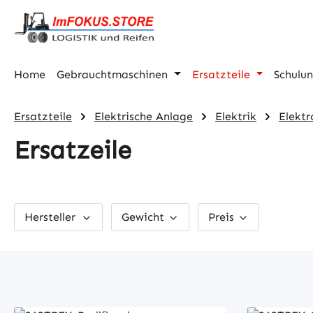
m Hauptinhalt springen
Zur Suche springen
Zur Hauptnavigation springen
Home
Gebrauchtmaschinen
Ersatzteile
Schulu
Ersatzteile
Elektrische Anlage
Elektrik
Elektr
Ersatzeile
Hersteller
Gewicht
Preis