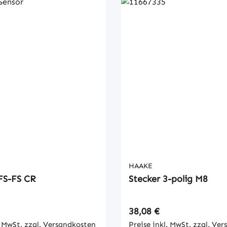
HAAKE
FS-FS CR
Stecker 3-polig M8
 Preis:
Regulärer Preis:
38,08 €
. MwSt. zzgl. Versandkosten
Preise inkl. MwSt. zzgl. Ve