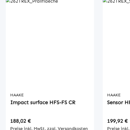
HAAKE
HAAKE
Impact surface HFS-FS CR
Sensor H
Regulärer Preis:
Regulärer
188,02 €
199,92 €
Preise inkl. MwSt. zzgl. Versandkosten
Preise inkl