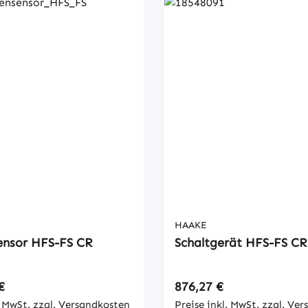
HAAKE
ensor HFS-FS CR
Schaltgerät HFS-FS CR
 Preis:
Regulärer Preis:
€
876,27 €
. MwSt. zzgl. Versandkosten
Preise inkl. MwSt. zzgl. Ve