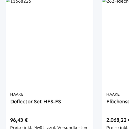
HAAKE
HAAKE
Deflector Set HFS-FS
Flächens
Regulärer Preis:
Regulärer
96,43 €
2.068,22 
Preise inkl. MwSt. zzgl. Versandkosten
Preise inkl