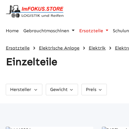
m Hauptinhalt springen
Zur Suche springen
Zur Hauptnavigation springen
Home
Gebrauchtmaschinen
Ersatzteile
Schulu
Ersatzteile
Elektrische Anlage
Elektrik
Elektr
Einzelteile
Hersteller
Gewicht
Preis