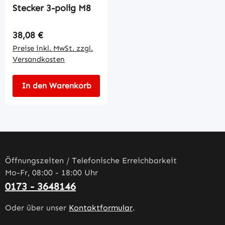
Stecker 3-polig M8
Regulärer Preis:
38,08 €
Preise inkl. MwSt. zzgl.
Versandkosten
In den Warenkorb
Öffnungszeiten / Telefonische Erreichbarkeit
Mo-Fr, 08:00 - 18:00 Uhr
0173 - 3648146
Oder über unser
Kontaktformular
.