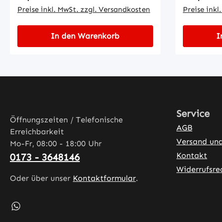
Preise inkl. MwSt. zzgl. Versandkosten
Preise inkl
In den Warenkorb
I
Service
Öffnungszeiten / Telefonische
AGB
Erreichbarkeit
Versand un
Mo-Fr, 08:00 - 18:00 Uhr
Kontakt
0173 - 3648146
Widerrufsre
Oder über unser
Kontaktformular
.
Schreib uns auf WhatsApp – öffnet in neuem Tab (exter