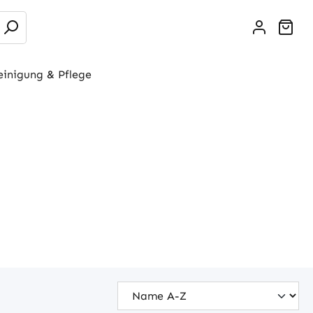
War
einigung & Pflege