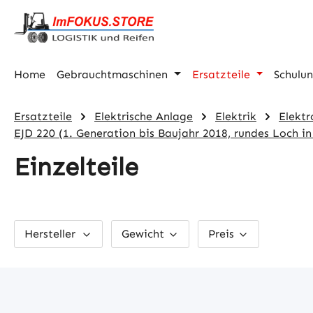
m Hauptinhalt springen
Zur Suche springen
Zur Hauptnavigation springen
Home
Gebrauchtmaschinen
Ersatzteile
Schulu
Ersatzteile
Elektrische Anlage
Elektrik
Elektr
EJD 220 (1. Generation bis Baujahr 2018, rundes Loch in
Einzelteile
Hersteller
Gewicht
Preis