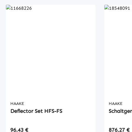
HAAKE
HAAKE
Deflector Set HFS-FS
Schaltge
Regulärer Preis:
Regulärer
96,43 €
876,27 €