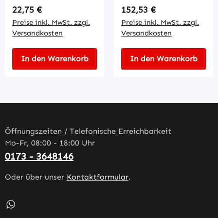
Regulärer Preis:
Regulärer Preis:
22,75 €
152,53 €
Preise inkl. MwSt. zzgl.
Preise inkl. MwSt. zzgl.
Versandkosten
Versandkosten
In den Warenkorb
In den Warenkorb
Öffnungszeiten / Telefonische Erreichbarkeit
Mo-Fr, 08:00 - 18:00 Uhr
0173 - 3648146
Oder über unser
Kontaktformular
.
Schreib uns auf WhatsApp – öffnet in neuem Tab (externe