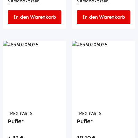
Versandkosten
Versandkosten
In den Warenkorb
In den Warenkorb
TREX.PARTS
TREX.PARTS
Puffer
Puffer
Regulärer Preis:
Regulärer Preis:
4,32 €
10,10 €