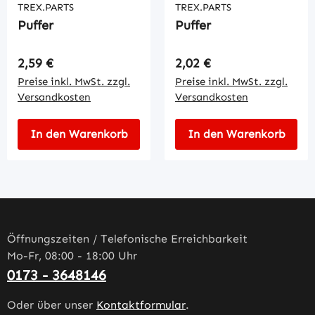
TREX.PARTS
TREX.PARTS
Puffer
Puffer
Regulärer Preis:
Regulärer Preis:
2,59 €
2,02 €
Preise inkl. MwSt. zzgl.
Preise inkl. MwSt. zzgl.
Versandkosten
Versandkosten
In den Warenkorb
In den Warenkorb
Öffnungszeiten / Telefonische Erreichbarkeit
Mo-Fr, 08:00 - 18:00 Uhr
0173 - 3648146
Oder über unser
Kontaktformular
.