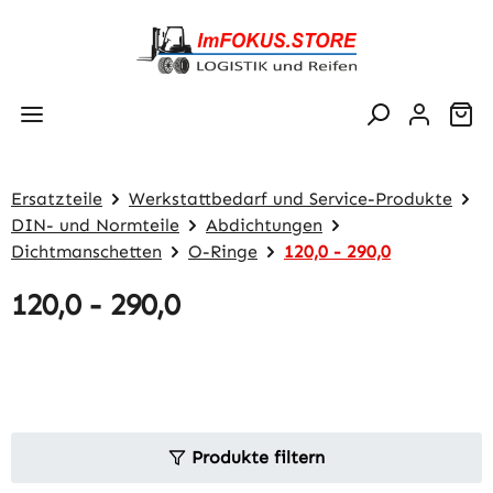
Zum Hauptinhalt springen
Wa
Ersatzteile
Werkstattbedarf und Service-Produkte
DIN- und Normteile
Abdichtungen
Dichtmanschetten
O-Ringe
120,0 - 290,0
120,0 - 290,0
Produkte filtern